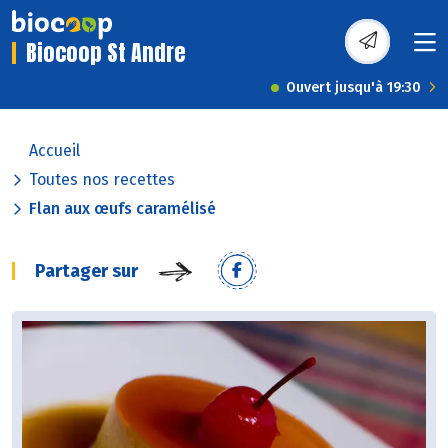
Biocoop St Andre
Ouvert jusqu'à 19:30
Accueil
Toutes nos recettes
Flan aux œufs caramélisé
Partager sur