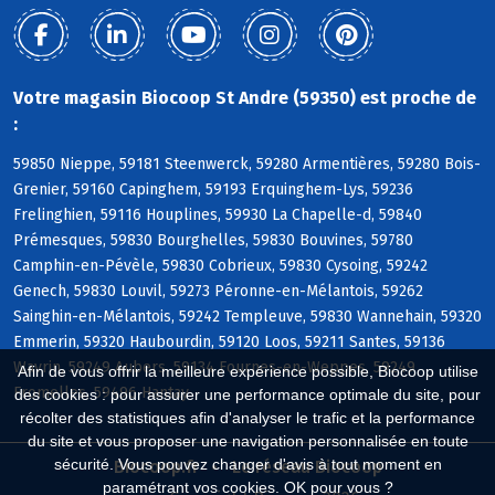
Votre magasin Biocoop St Andre (59350) est proche de
:
59850 Nieppe, 59181 Steenwerck, 59280 Armentières, 59280 Bois-
Grenier, 59160 Capinghem, 59193 Erquinghem-Lys, 59236
Frelinghien, 59116 Houplines, 59930 La Chapelle-d, 59840
Prémesques, 59830 Bourghelles, 59830 Bouvines, 59780
Camphin-en-Pévèle, 59830 Cobrieux, 59830 Cysoing, 59242
Genech, 59830 Louvil, 59273 Péronne-en-Mélantois, 59262
Sainghin-en-Mélantois, 59242 Templeuve, 59830 Wannehain, 59320
Emmerin, 59320 Haubourdin, 59120 Loos, 59211 Santes, 59136
Wavrin, 59249 Aubers, 59134 Fournes-en-Weppes, 59249
Afin de vous offrir la meilleure expérience possible, Biocoop utilise
Fromelles, 59496 Hantay
des cookies : pour assurer une performance optimale du site, pour
récolter des statistiques afin d'analyser le trafic et la performance
du site et vous proposer une navigation personnalisée en toute
sécurité. Vous pouvez changer d'avis à tout moment en
Biocoop.fr
Le réseau Biocoop
paramétrant vos cookies. OK pour vous ?