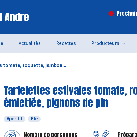
t Andre
Prochai
da
Actualités
Recettes
Producteurs
s tomate, roquette, jambon...
Tartelettes estivales tomate, r
émiettée, pignons de pin
Apéritif
Eté
Nombre de personnes
Prépara