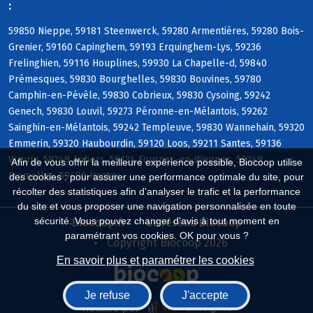
:
59850 Nieppe, 59181 Steenwerck, 59280 Armentières, 59280 Bois-
Grenier, 59160 Capinghem, 59193 Erquinghem-Lys, 59236
Frelinghien, 59116 Houplines, 59930 La Chapelle-d, 59840
Prémesques, 59830 Bourghelles, 59830 Bouvines, 59780
Camphin-en-Pévèle, 59830 Cobrieux, 59830 Cysoing, 59242
Genech, 59830 Louvil, 59273 Péronne-en-Mélantois, 59262
Sainghin-en-Mélantois, 59242 Templeuve, 59830 Wannehain, 59320
Emmerin, 59320 Haubourdin, 59120 Loos, 59211 Santes, 59136
Wavrin, 59249 Aubers, 59134 Fournes-en-Weppes, 59249
Afin de vous offrir la meilleure expérience possible, Biocoop utilise
Fromelles, 59496 Hantay
des cookies : pour assurer une performance optimale du site, pour
récolter des statistiques afin d'analyser le trafic et la performance
du site et vous proposer une navigation personnalisée en toute
sécurité. Vous pouvez changer d'avis à tout moment en
Biocoop.fr
Le réseau Biocoop
paramétrant vos cookies. OK pour vous ?
Copyright Biocoop 2026
En savoir plus et paramétrer les cookies
Je refuse
J'accepte
Réalisé par