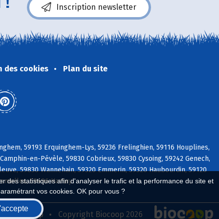
 !
Inscription newsletter
n des cookies
Plan du site
nghem, 59193 Erquinghem-Lys, 59236 Frelinghien, 59116 Houplines,
Camphin-en-Pévèle, 59830 Cobrieux, 59830 Cysoing, 59242 Genech,
pleuve, 59830 Wannehain, 59320 Emmerin, 59320 Haubourdin, 59120
romelles, 59496 Hantay
 des statistiques afin d'analyser le trafic et la performance du site et
paramétrant vos cookies. OK pour vous ?
'accepte
seau Biocoop
Copyright Biocoop 2026