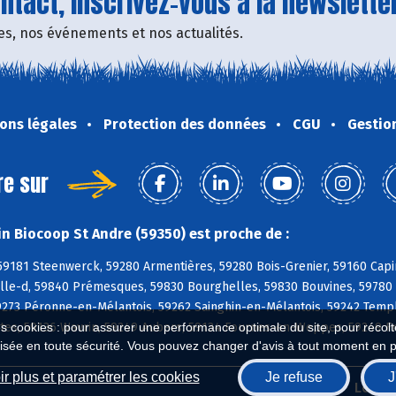
tact, inscrivez-vous à la newsletter
fres, nos événements et nos actualités.
ons légales
Protection des données
CGU
Gestio
re sur
n Biocoop St Andre (59350) est proche de :
59181 Steenwerck, 59280 Armentières, 59280 Bois-Grenier, 59160 Capi
lle-d, 59840 Prémesques, 59830 Bourghelles, 59830 Bouvines, 59780 
59273 Péronne-en-Mélantois, 59262 Sainghin-en-Mélantois, 59242 Tem
ntes, 59136 Wavrin, 59249 Aubers, 59134 Fournes-en-Weppes, 59249 F
es cookies : pour assurer une performance optimale du site, pour récolter
isée en toute sécurité. Vous pouvez changer d'avis à tout moment en 
r plus et paramétrer les cookies
Je refuse
J
Biocoop.fr
Le ré