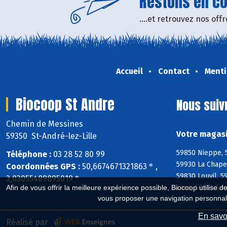
Restons en con
....et retrouvez nos of
Accueil
Contact
Menti
Biocoop St Andre
Nous suiv
Chemin de Messines
Votre magasi
59350 St-André-lez-Lille
59850 Nieppe, 
Téléphone :
03 28 52 80 99
59930 La Chape
Coordonnées GPS :
50,6674671321863 ° ,
59830 Louvil, 
3,03055489895019 °
Loos, 59211 Sa
Afin de vous offrir la meilleure expérience possible, Biocoop utilise d
vous proposer une navigation personnal
En savoi
Réalisé par