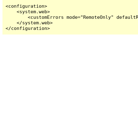
<configuration>

    <system.web>

        <customErrors mode="RemoteOnly" defaultR
    </system.web>

</configuration>