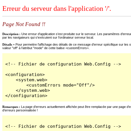
Erreur du serveur dans l'application '/'.
Page Not Found !!
Description :
Une erreur d'application s'est produite sur le serveur. Les paramètres d'erreur
par les navigateurs qui s'exécutent sur l'ordinateur serveur local.
Détails =
Pour permettre l'affichage des détails de ce message d'erreur spécifique sur les o
valeur "off" à l'attribut "mode" de cette balise <customErrors>.
<!-- Fichier de configuration Web.Config -->

<configuration>

    <system.web>

        <customErrors mode="Off"/>

    </system.web>

</configuration>
Remarques :
La page d'erreurs actuellement affichée peut être remplacée par une page d'erre
d'erreurs personnalisée !
<!-- Fichier de configuration Web.Config -->
