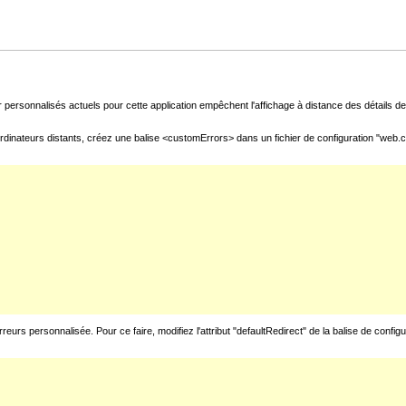
 personnalisés actuels pour cette application empêchent l'affichage à distance des détails de 
rdinateurs distants, créez une balise <customErrors> dans un fichier de configuration "web.con
urs personnalisée. Pour ce faire, modifiez l'attribut "defaultRedirect" de la balise de config