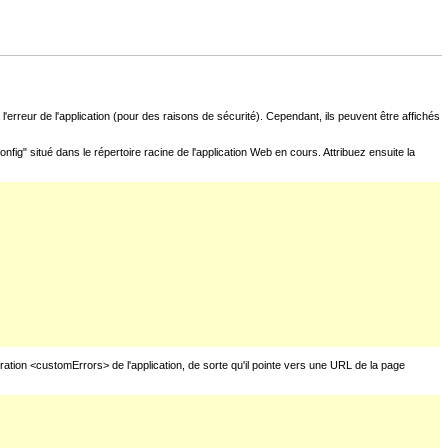
l'erreur de l'application (pour des raisons de sécurité). Cependant, ils peuvent être affichés
fig" situé dans le répertoire racine de l'application Web en cours. Attribuez ensuite la
uration <customErrors> de l'application, de sorte qu'il pointe vers une URL de la page