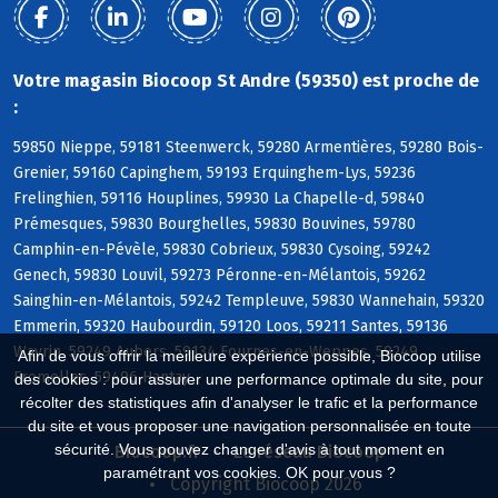
Votre magasin Biocoop St Andre (59350) est proche de
:
59850 Nieppe, 59181 Steenwerck, 59280 Armentières, 59280 Bois-
Grenier, 59160 Capinghem, 59193 Erquinghem-Lys, 59236
Frelinghien, 59116 Houplines, 59930 La Chapelle-d, 59840
Prémesques, 59830 Bourghelles, 59830 Bouvines, 59780
Camphin-en-Pévèle, 59830 Cobrieux, 59830 Cysoing, 59242
Genech, 59830 Louvil, 59273 Péronne-en-Mélantois, 59262
Sainghin-en-Mélantois, 59242 Templeuve, 59830 Wannehain, 59320
Emmerin, 59320 Haubourdin, 59120 Loos, 59211 Santes, 59136
Wavrin, 59249 Aubers, 59134 Fournes-en-Weppes, 59249
Afin de vous offrir la meilleure expérience possible, Biocoop utilise
Fromelles, 59496 Hantay
des cookies : pour assurer une performance optimale du site, pour
récolter des statistiques afin d'analyser le trafic et la performance
du site et vous proposer une navigation personnalisée en toute
sécurité. Vous pouvez changer d'avis à tout moment en
Biocoop.fr
Le réseau Biocoop
paramétrant vos cookies. OK pour vous ?
Copyright Biocoop 2026