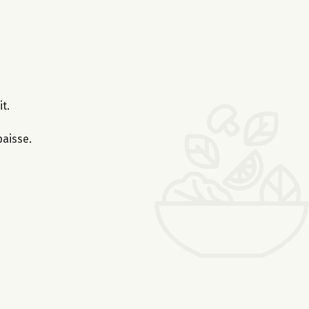
t.
paisse.