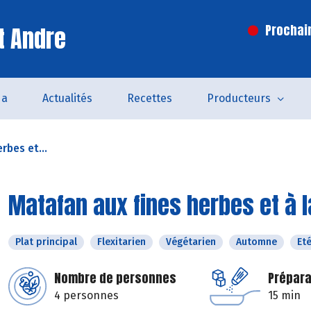
t Andre
Prochai
da
Actualités
Recettes
Producteurs
rbes et...
Matafan aux fines herbes et à
Plat principal
Flexitarien
Végétarien
Automne
Et
Nombre de personnes
Prépara
4 personnes
15 min