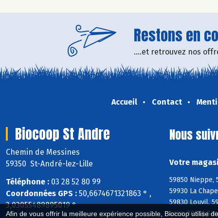
Restons en con
....et retrouvez nos of
Accueil
Contact
Menti
Biocoop St Andre
Nous suiv
Chemin de Messines
Votre magasi
59350 St-André-lez-Lille
59850 Nieppe, 
Téléphone :
03 28 52 80 99
59930 La Chape
Coordonnées GPS :
50,6674671321863 ° ,
59830 Louvil, 
3,03055489895019 °
Loos, 59211 Sa
Afin de vous offrir la meilleure expérience possible, Biocoop utilise d