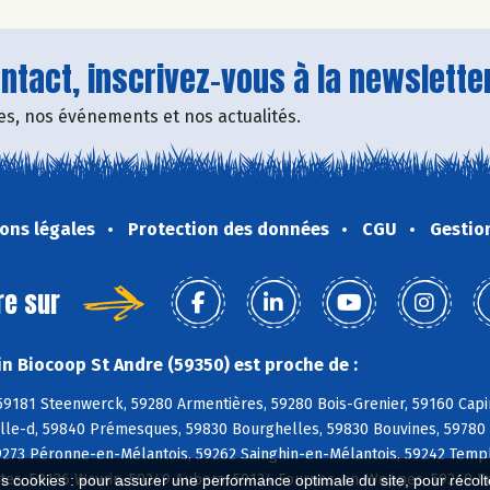
tact, inscrivez-vous à la newsletter
fres, nos événements et nos actualités.
ons légales
Protection des données
CGU
Gestio
re sur
n Biocoop St Andre (59350) est proche de :
59181 Steenwerck, 59280 Armentières, 59280 Bois-Grenier, 59160 Capi
lle-d, 59840 Prémesques, 59830 Bourghelles, 59830 Bouvines, 59780 
59273 Péronne-en-Mélantois, 59262 Sainghin-en-Mélantois, 59242 Tem
ntes, 59136 Wavrin, 59249 Aubers, 59134 Fournes-en-Weppes, 59249 F
es cookies : pour assurer une performance optimale du site, pour récolter