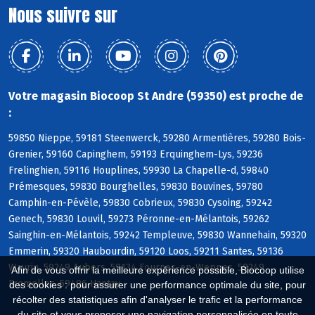
Nous suivre sur
Votre magasin Biocoop St Andre (59350) est proche de
:
59850 Nieppe, 59181 Steenwerck, 59280 Armentières, 59280 Bois-
Grenier, 59160 Capinghem, 59193 Erquinghem-Lys, 59236
Frelinghien, 59116 Houplines, 59930 La Chapelle-d, 59840
Prémesques, 59830 Bourghelles, 59830 Bouvines, 59780
Camphin-en-Pévèle, 59830 Cobrieux, 59830 Cysoing, 59242
Genech, 59830 Louvil, 59273 Péronne-en-Mélantois, 59262
Sainghin-en-Mélantois, 59242 Templeuve, 59830 Wannehain, 59320
Emmerin, 59320 Haubourdin, 59120 Loos, 59211 Santes, 59136
Wavrin, 59249 Aubers, 59134 Fournes-en-Weppes, 59249
Afin de vous offrir la meilleure expérience possible, Biocoop utilise
Fromelles, 59496 Hantay
des cookies : pour assurer une performance optimale du site, pour
récolter des statistiques afin d'analyser le trafic et la performance
du site et vous proposer une navigation personnalisée en toute