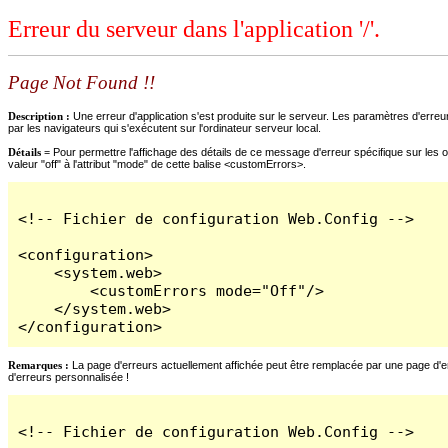
Erreur du serveur dans l'application '/'.
Page Not Found !!
Description :
Une erreur d'application s'est produite sur le serveur. Les paramètres d'erreur
par les navigateurs qui s'exécutent sur l'ordinateur serveur local.
Détails =
Pour permettre l'affichage des détails de ce message d'erreur spécifique sur les o
valeur "off" à l'attribut "mode" de cette balise <customErrors>.
<!-- Fichier de configuration Web.Config -->

<configuration>

    <system.web>

        <customErrors mode="Off"/>

    </system.web>

</configuration>
Remarques :
La page d'erreurs actuellement affichée peut être remplacée par une page d'erre
d'erreurs personnalisée !
<!-- Fichier de configuration Web.Config -->
