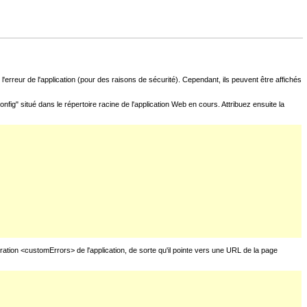
l'erreur de l'application (pour des raisons de sécurité). Cependant, ils peuvent être affichés
fig" situé dans le répertoire racine de l'application Web en cours. Attribuez ensuite la
uration <customErrors> de l'application, de sorte qu'il pointe vers une URL de la page