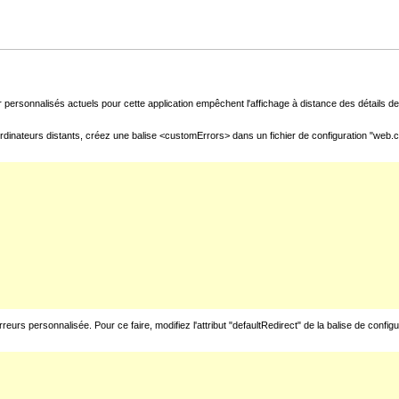
 personnalisés actuels pour cette application empêchent l'affichage à distance des détails de 
rdinateurs distants, créez une balise <customErrors> dans un fichier de configuration "web.con
urs personnalisée. Pour ce faire, modifiez l'attribut "defaultRedirect" de la balise de config