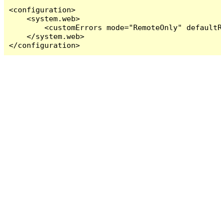
<configuration>

    <system.web>

        <customErrors mode="RemoteOnly" defaultR
    </system.web>

</configuration>