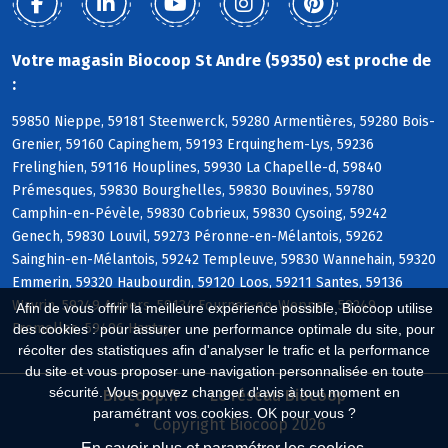
Votre magasin Biocoop St Andre (59350) est proche de
:
59850 Nieppe, 59181 Steenwerck, 59280 Armentières, 59280 Bois-
Grenier, 59160 Capinghem, 59193 Erquinghem-Lys, 59236
Frelinghien, 59116 Houplines, 59930 La Chapelle-d, 59840
Prémesques, 59830 Bourghelles, 59830 Bouvines, 59780
Camphin-en-Pévèle, 59830 Cobrieux, 59830 Cysoing, 59242
Genech, 59830 Louvil, 59273 Péronne-en-Mélantois, 59262
Sainghin-en-Mélantois, 59242 Templeuve, 59830 Wannehain, 59320
Emmerin, 59320 Haubourdin, 59120 Loos, 59211 Santes, 59136
Wavrin, 59249 Aubers, 59134 Fournes-en-Weppes, 59249
Afin de vous offrir la meilleure expérience possible, Biocoop utilise
Fromelles, 59496 Hantay
des cookies : pour assurer une performance optimale du site, pour
récolter des statistiques afin d'analyser le trafic et la performance
du site et vous proposer une navigation personnalisée en toute
sécurité. Vous pouvez changer d'avis à tout moment en
Biocoop.fr
Le réseau Biocoop
paramétrant vos cookies. OK pour vous ?
Copyright Biocoop 2026