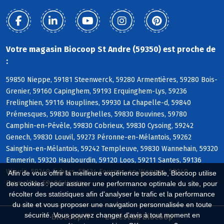
Votre magasin Biocoop St Andre (59350) est proche de
:
59850 Nieppe, 59181 Steenwerck, 59280 Armentières, 59280 Bois-
Grenier, 59160 Capinghem, 59193 Erquinghem-Lys, 59236
Frelinghien, 59116 Houplines, 59930 La Chapelle-d, 59840
Prémesques, 59830 Bourghelles, 59830 Bouvines, 59780
Camphin-en-Pévèle, 59830 Cobrieux, 59830 Cysoing, 59242
Genech, 59830 Louvil, 59273 Péronne-en-Mélantois, 59262
Sainghin-en-Mélantois, 59242 Templeuve, 59830 Wannehain, 59320
Emmerin, 59320 Haubourdin, 59120 Loos, 59211 Santes, 59136
Wavrin, 59249 Aubers, 59134 Fournes-en-Weppes, 59249
Afin de vous offrir la meilleure expérience possible, Biocoop utilise
Fromelles, 59496 Hantay
des cookies : pour assurer une performance optimale du site, pour
récolter des statistiques afin d'analyser le trafic et la performance
du site et vous proposer une navigation personnalisée en toute
sécurité. Vous pouvez changer d'avis à tout moment en
Biocoop.fr
Le réseau Biocoop