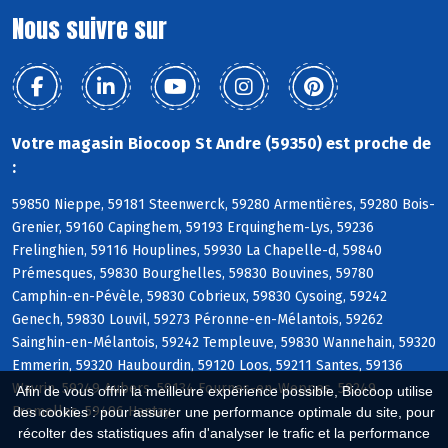
Nous suivre sur
Votre magasin Biocoop St Andre (59350) est proche de
:
59850 Nieppe, 59181 Steenwerck, 59280 Armentières, 59280 Bois-
Grenier, 59160 Capinghem, 59193 Erquinghem-Lys, 59236
Frelinghien, 59116 Houplines, 59930 La Chapelle-d, 59840
Prémesques, 59830 Bourghelles, 59830 Bouvines, 59780
Camphin-en-Pévèle, 59830 Cobrieux, 59830 Cysoing, 59242
Genech, 59830 Louvil, 59273 Péronne-en-Mélantois, 59262
Sainghin-en-Mélantois, 59242 Templeuve, 59830 Wannehain, 59320
Emmerin, 59320 Haubourdin, 59120 Loos, 59211 Santes, 59136
Wavrin, 59249 Aubers, 59134 Fournes-en-Weppes, 59249
Afin de vous offrir la meilleure expérience possible, Biocoop utilise
Fromelles, 59496 Hantay
des cookies : pour assurer une performance optimale du site, pour
récolter des statistiques afin d'analyser le trafic et la performance