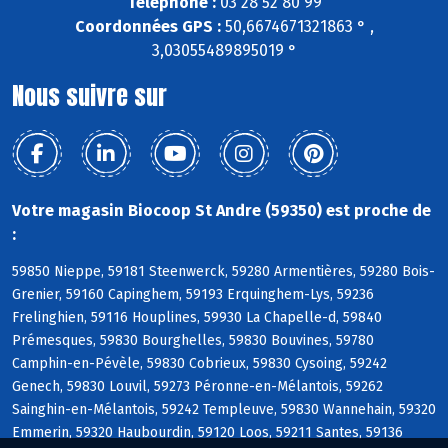
Téléphone :
03 28 52 80 99
Coordonnées GPS :
50,6674671321863 ° ,
3,03055489895019 °
Nous suivre sur
Votre magasin Biocoop St Andre (59350) est proche de
:
59850 Nieppe, 59181 Steenwerck, 59280 Armentières, 59280 Bois-
Grenier, 59160 Capinghem, 59193 Erquinghem-Lys, 59236
Frelinghien, 59116 Houplines, 59930 La Chapelle-d, 59840
Prémesques, 59830 Bourghelles, 59830 Bouvines, 59780
Camphin-en-Pévèle, 59830 Cobrieux, 59830 Cysoing, 59242
Genech, 59830 Louvil, 59273 Péronne-en-Mélantois, 59262
Sainghin-en-Mélantois, 59242 Templeuve, 59830 Wannehain, 59320
Emmerin, 59320 Haubourdin, 59120 Loos, 59211 Santes, 59136