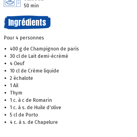
50 min
Ingrédients
Pour 4 personnes
400 g de Champignon de paris
30 cl de Lait demi-écrémé
4 Oeuf
10 cl de Crème liquide
2 échalote
1 Ail
Thym
1 c. à c de Romarin
1 c. à s. de Huile d'olive
5 cl de Porto
4 c. à s. de Chapelure