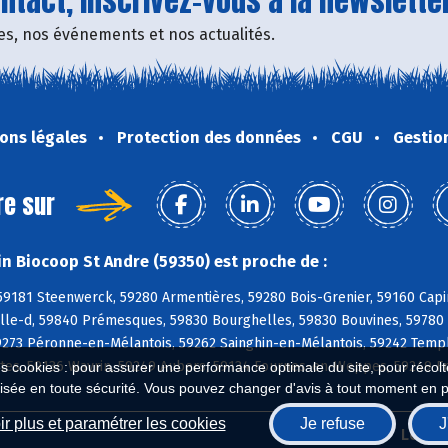
tact, inscrivez-vous à la newsletter
fres, nos événements et nos actualités.
ons légales
Protection des données
CGU
Gestio
re sur
n Biocoop St Andre (59350) est proche de :
59181 Steenwerck, 59280 Armentières, 59280 Bois-Grenier, 59160 Capi
lle-d, 59840 Prémesques, 59830 Bourghelles, 59830 Bouvines, 59780 
59273 Péronne-en-Mélantois, 59262 Sainghin-en-Mélantois, 59242 Tem
ntes, 59136 Wavrin, 59249 Aubers, 59134 Fournes-en-Weppes, 59249 F
es cookies : pour assurer une performance optimale du site, pour récolter
isée en toute sécurité. Vous pouvez changer d'avis à tout moment en 
r plus et paramétrer les cookies
Je refuse
J
Biocoop.fr
Le ré