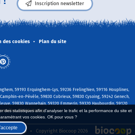
 !
Inscription newsletter
n des cookies
Plan du site
nghem, 59193 Erquinghem-Lys, 59236 Frelinghien, 59116 Houplines,
Camphin-en-Pévèle, 59830 Cobrieux, 59830 Cysoing, 59242 Genech,
pleuve, 59830 Wannehain, 59320 Emmerin, 59320 Haubourdin, 59120
romelles, 59496 Hantay
 des statistiques afin d'analyser le trafic et la performance du site et
paramétrant vos cookies. OK pour vous ?
'accepte
seau Biocoop
Copyright Biocoop 2026