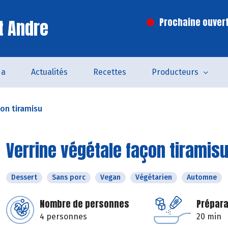
t Andre
Prochaine ouvert
da
Actualités
Recettes
Producteurs
çon tiramisu
Verrine végétale façon tiramis
Dessert
Sans porc
Vegan
Végétarien
Automne
Nombre de personnes
Prépara
4 personnes
20 min