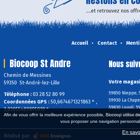
Restons en con
....et retrouvez nos of
Accueil
Contact
Menti
Biocoop St Andre
Nous suiv
Chemin de Messines
Votre magasi
59350 St-André-lez-Lille
59850 Nieppe, 
Téléphone :
03 28 52 80 99
59930 La Chape
Coordonnées GPS :
50,6674671321863 ° ,
59830 Louvil, 
3,03055489895019 °
Loos, 59211 Sa
Afin de vous offrir la meilleure expérience possible, Biocoop utilise d
vous proposer une navigation personnal
En savoi
Réalisé par