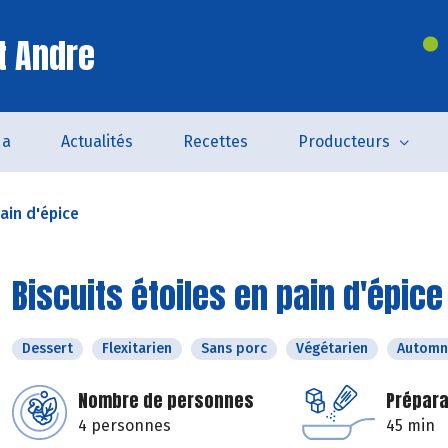
t Andre
da
Actualités
Recettes
Producteurs
pain d'épice
Biscuits étoiles en pain d'épice
Dessert
Flexitarien
Sans porc
Végétarien
Automn
Nombre de personnes
Prépara
4 personnes
45 min