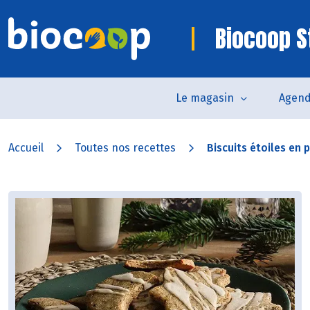
Biocoop S
Le magasin
Agen
Accueil
Toutes nos recettes
Biscuits étoiles en 