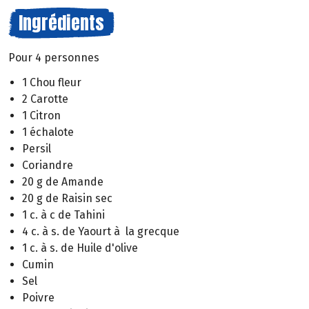
Ingrédients
Pour 4 personnes
1 Chou fleur
2 Carotte
1 Citron
1 échalote
Persil
Coriandre
20 g de Amande
20 g de Raisin sec
1 c. à c de Tahini
4 c. à s. de Yaourt à la grecque
1 c. à s. de Huile d'olive
Cumin
Sel
Poivre