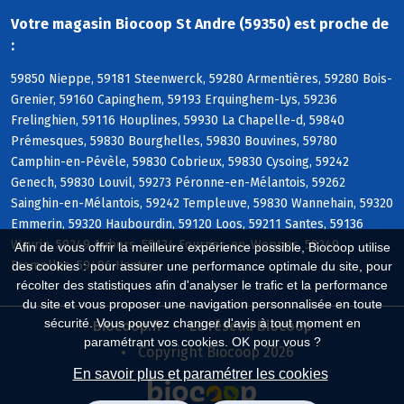
Votre magasin Biocoop St Andre (59350) est proche de
:
59850 Nieppe, 59181 Steenwerck, 59280 Armentières, 59280 Bois-
Grenier, 59160 Capinghem, 59193 Erquinghem-Lys, 59236
Frelinghien, 59116 Houplines, 59930 La Chapelle-d, 59840
Prémesques, 59830 Bourghelles, 59830 Bouvines, 59780
Camphin-en-Pévèle, 59830 Cobrieux, 59830 Cysoing, 59242
Genech, 59830 Louvil, 59273 Péronne-en-Mélantois, 59262
Sainghin-en-Mélantois, 59242 Templeuve, 59830 Wannehain, 59320
Emmerin, 59320 Haubourdin, 59120 Loos, 59211 Santes, 59136
Wavrin, 59249 Aubers, 59134 Fournes-en-Weppes, 59249
Afin de vous offrir la meilleure expérience possible, Biocoop utilise
Fromelles, 59496 Hantay
des cookies : pour assurer une performance optimale du site, pour
récolter des statistiques afin d'analyser le trafic et la performance
du site et vous proposer une navigation personnalisée en toute
sécurité. Vous pouvez changer d'avis à tout moment en
Biocoop.fr
Le réseau Biocoop
paramétrant vos cookies. OK pour vous ?
Copyright Biocoop 2026
En savoir plus et paramétrer les cookies