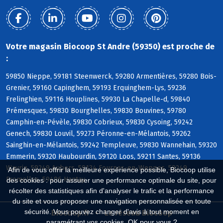
Votre magasin Biocoop St Andre (59350) est proche de
:
59850 Nieppe, 59181 Steenwerck, 59280 Armentières, 59280 Bois-
Grenier, 59160 Capinghem, 59193 Erquinghem-Lys, 59236
Frelinghien, 59116 Houplines, 59930 La Chapelle-d, 59840
Prémesques, 59830 Bourghelles, 59830 Bouvines, 59780
Camphin-en-Pévèle, 59830 Cobrieux, 59830 Cysoing, 59242
Genech, 59830 Louvil, 59273 Péronne-en-Mélantois, 59262
Sainghin-en-Mélantois, 59242 Templeuve, 59830 Wannehain, 59320
Emmerin, 59320 Haubourdin, 59120 Loos, 59211 Santes, 59136
Wavrin, 59249 Aubers, 59134 Fournes-en-Weppes, 59249
Afin de vous offrir la meilleure expérience possible, Biocoop utilise
Fromelles, 59496 Hantay
des cookies : pour assurer une performance optimale du site, pour
récolter des statistiques afin d'analyser le trafic et la performance
du site et vous proposer une navigation personnalisée en toute
sécurité. Vous pouvez changer d'avis à tout moment en
Biocoop.fr
Le réseau Biocoop
paramétrant vos cookies. OK pour vous ?