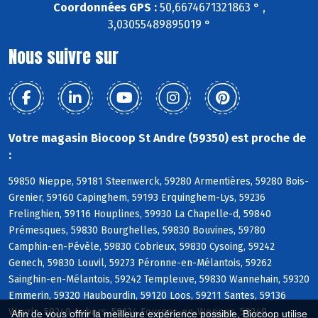
Coordonnées GPS :
50,6674671321863 ° ,
3,03055489895019 °
Nous suivre sur
Votre magasin Biocoop St Andre (59350) est proche de
:
59850 Nieppe, 59181 Steenwerck, 59280 Armentières, 59280 Bois-
Grenier, 59160 Capinghem, 59193 Erquinghem-Lys, 59236
Frelinghien, 59116 Houplines, 59930 La Chapelle-d, 59840
Prémesques, 59830 Bourghelles, 59830 Bouvines, 59780
Camphin-en-Pévèle, 59830 Cobrieux, 59830 Cysoing, 59242
Genech, 59830 Louvil, 59273 Péronne-en-Mélantois, 59262
Sainghin-en-Mélantois, 59242 Templeuve, 59830 Wannehain, 59320
Emmerin, 59320 Haubourdin, 59120 Loos, 59211 Santes, 59136
Wavrin, 59249 Aubers, 59134 Fournes-en-Weppes, 59249
Afin de vous offrir la meilleure expérience possible, Biocoop utilise