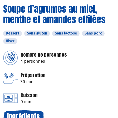
Soupe d’agrumes au miel,
menthe et amandes effilées
Dessert
Sans gluten
Sans lactose
Sans porc
Hiver
Nombre de personnes
4 personnes
Préparation
30 min
Cuisson
0 min
Ingrédients