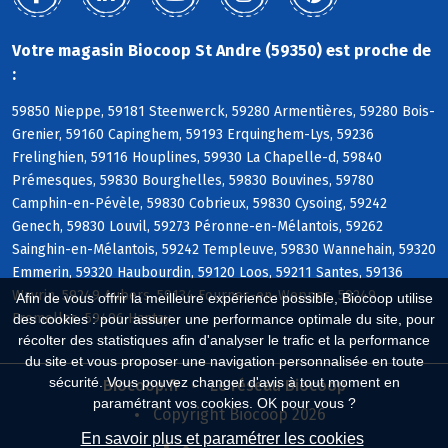
Votre magasin Biocoop St Andre (59350) est proche de
:
59850 Nieppe, 59181 Steenwerck, 59280 Armentières, 59280 Bois-
Grenier, 59160 Capinghem, 59193 Erquinghem-Lys, 59236
Frelinghien, 59116 Houplines, 59930 La Chapelle-d, 59840
Prémesques, 59830 Bourghelles, 59830 Bouvines, 59780
Camphin-en-Pévèle, 59830 Cobrieux, 59830 Cysoing, 59242
Genech, 59830 Louvil, 59273 Péronne-en-Mélantois, 59262
Sainghin-en-Mélantois, 59242 Templeuve, 59830 Wannehain, 59320
Emmerin, 59320 Haubourdin, 59120 Loos, 59211 Santes, 59136
Wavrin, 59249 Aubers, 59134 Fournes-en-Weppes, 59249
Afin de vous offrir la meilleure expérience possible, Biocoop utilise
Fromelles, 59496 Hantay
des cookies : pour assurer une performance optimale du site, pour
récolter des statistiques afin d'analyser le trafic et la performance
du site et vous proposer une navigation personnalisée en toute
sécurité. Vous pouvez changer d'avis à tout moment en
Biocoop.fr
Le réseau Biocoop
paramétrant vos cookies. OK pour vous ?
Copyright Biocoop 2026
En savoir plus et paramétrer les cookies