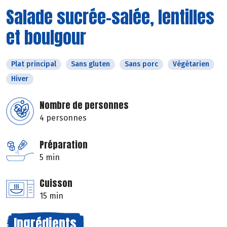
Salade sucrée-salée, lentilles
et boulgour
Plat principal
Sans gluten
Sans porc
Végétarien
Hiver
Nombre de personnes
4 personnes
Préparation
5 min
Cuisson
15 min
Ingrédients