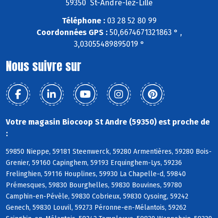
59350 St-André-lez-Lille
Téléphone :
03 28 52 80 99
Coordonnées GPS :
50,6674671321863 ° ,
3,03055489895019 °
Nous suivre sur
Votre magasin Biocoop St Andre (59350) est proche de
:
59850 Nieppe, 59181 Steenwerck, 59280 Armentières, 59280 Bois-
Grenier, 59160 Capinghem, 59193 Erquinghem-Lys, 59236
Frelinghien, 59116 Houplines, 59930 La Chapelle-d, 59840
Prémesques, 59830 Bourghelles, 59830 Bouvines, 59780
Camphin-en-Pévèle, 59830 Cobrieux, 59830 Cysoing, 59242
Genech, 59830 Louvil, 59273 Péronne-en-Mélantois, 59262