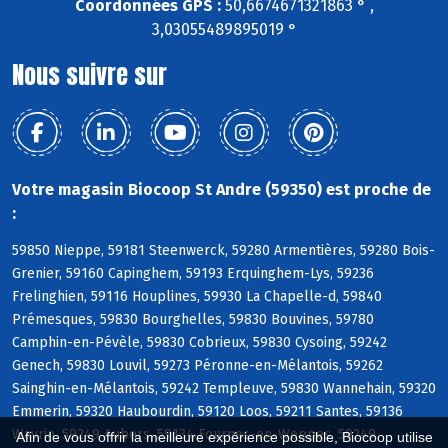
Coordonnées GPS :
50,6674671321863 ° ,
3,03055489895019 °
Nous suivre sur
Votre magasin Biocoop St Andre (59350) est proche de
:
59850 Nieppe, 59181 Steenwerck, 59280 Armentières, 59280 Bois-
Grenier, 59160 Capinghem, 59193 Erquinghem-Lys, 59236
Frelinghien, 59116 Houplines, 59930 La Chapelle-d, 59840
Prémesques, 59830 Bourghelles, 59830 Bouvines, 59780
Camphin-en-Pévèle, 59830 Cobrieux, 59830 Cysoing, 59242
Genech, 59830 Louvil, 59273 Péronne-en-Mélantois, 59262
Sainghin-en-Mélantois, 59242 Templeuve, 59830 Wannehain, 59320
Emmerin, 59320 Haubourdin, 59120 Loos, 59211 Santes, 59136
Wavrin, 59249 Aubers, 59134 Fournes-en-Weppes, 59249
Afin de vous offrir la meilleure expérience possible, Biocoop utilise