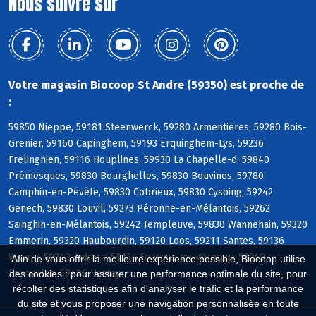
Nous suivre sur
Votre magasin Biocoop St Andre (59350) est proche de
:
59850 Nieppe, 59181 Steenwerck, 59280 Armentières, 59280 Bois-
Grenier, 59160 Capinghem, 59193 Erquinghem-Lys, 59236
Frelinghien, 59116 Houplines, 59930 La Chapelle-d, 59840
Prémesques, 59830 Bourghelles, 59830 Bouvines, 59780
Camphin-en-Pévèle, 59830 Cobrieux, 59830 Cysoing, 59242
Genech, 59830 Louvil, 59273 Péronne-en-Mélantois, 59262
Sainghin-en-Mélantois, 59242 Templeuve, 59830 Wannehain, 59320
Emmerin, 59320 Haubourdin, 59120 Loos, 59211 Santes, 59136
Wavrin, 59249 Aubers, 59134 Fournes-en-Weppes, 59249
Afin de vous offrir la meilleure expérience possible, Biocoop utilise
Fromelles, 59496 Hantay
des cookies : pour assurer une performance optimale du site, pour
récolter des statistiques afin d'analyser le trafic et la performance
du site et vous proposer une navigation personnalisée en toute