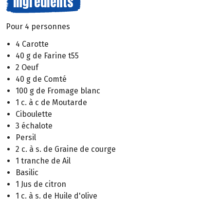
Ingrédients
Pour 4 personnes
4 Carotte
40 g de Farine t55
2 Oeuf
40 g de Comté
100 g de Fromage blanc
1 c. à c de Moutarde
Ciboulette
3 échalote
Persil
2 c. à s. de Graine de courge
1 tranche de Ail
Basilic
1 Jus de citron
1 c. à s. de Huile d'olive