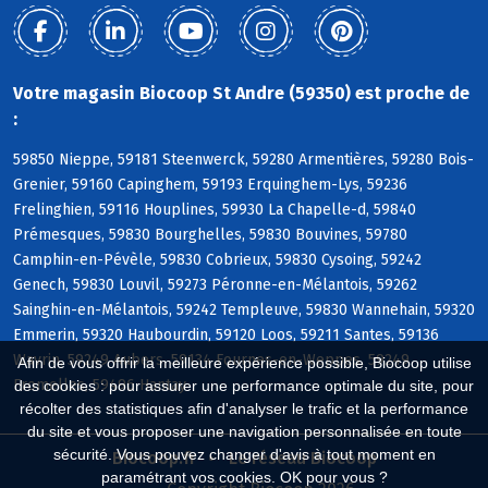
Votre magasin Biocoop St Andre (59350) est proche de
:
59850 Nieppe, 59181 Steenwerck, 59280 Armentières, 59280 Bois-
Grenier, 59160 Capinghem, 59193 Erquinghem-Lys, 59236
Frelinghien, 59116 Houplines, 59930 La Chapelle-d, 59840
Prémesques, 59830 Bourghelles, 59830 Bouvines, 59780
Camphin-en-Pévèle, 59830 Cobrieux, 59830 Cysoing, 59242
Genech, 59830 Louvil, 59273 Péronne-en-Mélantois, 59262
Sainghin-en-Mélantois, 59242 Templeuve, 59830 Wannehain, 59320
Emmerin, 59320 Haubourdin, 59120 Loos, 59211 Santes, 59136
Wavrin, 59249 Aubers, 59134 Fournes-en-Weppes, 59249
Afin de vous offrir la meilleure expérience possible, Biocoop utilise
Fromelles, 59496 Hantay
des cookies : pour assurer une performance optimale du site, pour
récolter des statistiques afin d'analyser le trafic et la performance
du site et vous proposer une navigation personnalisée en toute
sécurité. Vous pouvez changer d'avis à tout moment en
Biocoop.fr
Le réseau Biocoop
paramétrant vos cookies. OK pour vous ?