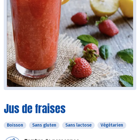
Jus de fraises
Boisson
Sans gluten
Sans lactose
Végétarien