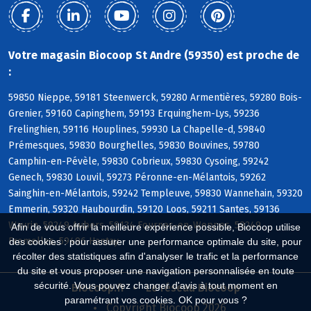
Votre magasin Biocoop St Andre (59350) est proche de
:
59850 Nieppe, 59181 Steenwerck, 59280 Armentières, 59280 Bois-
Grenier, 59160 Capinghem, 59193 Erquinghem-Lys, 59236
Frelinghien, 59116 Houplines, 59930 La Chapelle-d, 59840
Prémesques, 59830 Bourghelles, 59830 Bouvines, 59780
Camphin-en-Pévèle, 59830 Cobrieux, 59830 Cysoing, 59242
Genech, 59830 Louvil, 59273 Péronne-en-Mélantois, 59262
Sainghin-en-Mélantois, 59242 Templeuve, 59830 Wannehain, 59320
Emmerin, 59320 Haubourdin, 59120 Loos, 59211 Santes, 59136
Wavrin, 59249 Aubers, 59134 Fournes-en-Weppes, 59249
Afin de vous offrir la meilleure expérience possible, Biocoop utilise
Fromelles, 59496 Hantay
des cookies : pour assurer une performance optimale du site, pour
récolter des statistiques afin d'analyser le trafic et la performance
du site et vous proposer une navigation personnalisée en toute
sécurité. Vous pouvez changer d'avis à tout moment en
Biocoop.fr
Le réseau Biocoop
paramétrant vos cookies. OK pour vous ?
Copyright Biocoop 2026