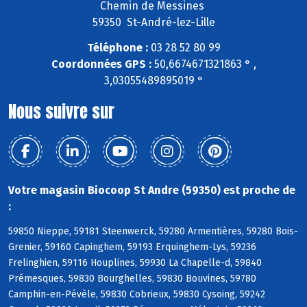
Chemin de Messines
59350 St-André-lez-Lille
Téléphone :
03 28 52 80 99
Coordonnées GPS :
50,6674671321863 ° ,
3,03055489895019 °
Nous suivre sur
Votre magasin Biocoop St Andre (59350) est proche de
:
59850 Nieppe, 59181 Steenwerck, 59280 Armentières, 59280 Bois-
Grenier, 59160 Capinghem, 59193 Erquinghem-Lys, 59236
Frelinghien, 59116 Houplines, 59930 La Chapelle-d, 59840
Prémesques, 59830 Bourghelles, 59830 Bouvines, 59780
Camphin-en-Pévèle, 59830 Cobrieux, 59830 Cysoing, 59242