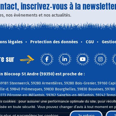
tact, inscrivez-vous à la newsletter
fres, nos événements et nos actualités.
ons légales
Protection des données
CGU
Gestio
re sur
n Biocoop St Andre (59350) est proche de :
59181 Steenwerck, 59280 Armentières, 59280 Bois-Grenier, 59160 Capi
lle-d, 59840 Prémesques, 59830 Bourghelles, 59830 Bouvines, 59780 
59273 Péronne-en-Mélantois, 59262 Sainghin-en-Mélantois, 59242 Tem
ntes, 59136 Wavrin, 59249 Aubers, 59134 Fournes-en-Weppes, 59249 F
es cookies : pour assurer une performance optimale du site, pour récolter
isée en toute sécurité. Vous pouvez changer d'avis à tout moment en 
r plus et paramétrer les cookies
Je refuse
J