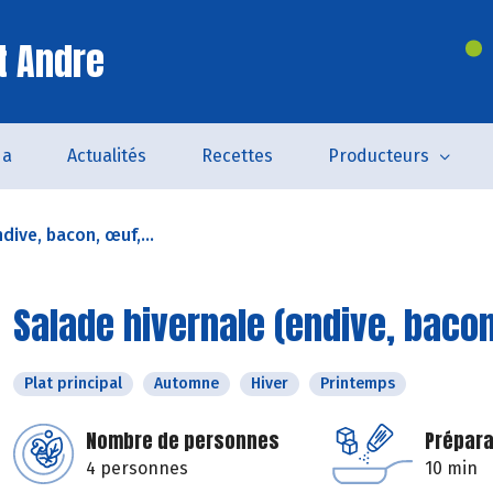
t Andre
da
Actualités
Recettes
Producteurs
dive, bacon, œuf,...
Salade hivernale (endive, baco
Plat principal
Automne
Hiver
Printemps
Nombre de personnes
Prépara
4 personnes
10 min