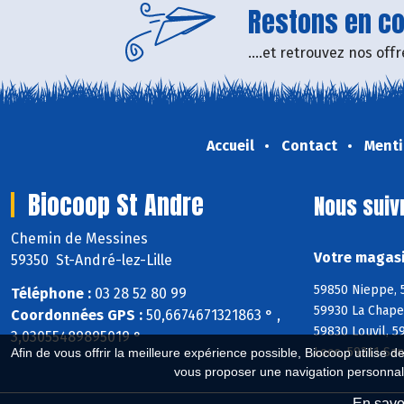
Restons en con
....et retrouvez nos of
Accueil
Contact
Menti
Biocoop St Andre
Nous suiv
Chemin de Messines
Votre magasi
59350 St-André-lez-Lille
59850 Nieppe, 
Téléphone :
03 28 52 80 99
59930 La Chape
Coordonnées GPS :
50,6674671321863 ° ,
59830 Louvil, 
3,03055489895019 °
Loos, 59211 Sa
Afin de vous offrir la meilleure expérience possible, Biocoop utilise d
vous proposer une navigation personnal
En savoi