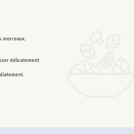
ts morceaux.
asser délicatement
édiatement.