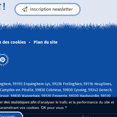
 !
Inscription newsletter
n des cookies
Plan du site
nghem, 59193 Erquinghem-Lys, 59236 Frelinghien, 59116 Houplines,
Camphin-en-Pévèle, 59830 Cobrieux, 59830 Cysoing, 59242 Genech,
pleuve, 59830 Wannehain, 59320 Emmerin, 59320 Haubourdin, 59120
romelles, 59496 Hantay
 des statistiques afin d'analyser le trafic et la performance du site et
paramétrant vos cookies. OK pour vous ?
'accepte