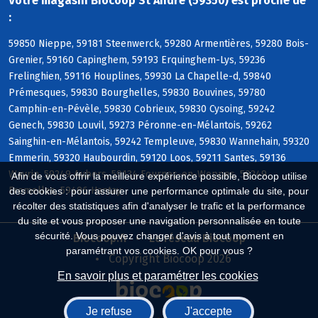
Votre magasin Biocoop St Andre (59350) est proche de
:
59850 Nieppe, 59181 Steenwerck, 59280 Armentières, 59280 Bois-
Grenier, 59160 Capinghem, 59193 Erquinghem-Lys, 59236
Frelinghien, 59116 Houplines, 59930 La Chapelle-d, 59840
Prémesques, 59830 Bourghelles, 59830 Bouvines, 59780
Camphin-en-Pévèle, 59830 Cobrieux, 59830 Cysoing, 59242
Genech, 59830 Louvil, 59273 Péronne-en-Mélantois, 59262
Sainghin-en-Mélantois, 59242 Templeuve, 59830 Wannehain, 59320
Emmerin, 59320 Haubourdin, 59120 Loos, 59211 Santes, 59136
Wavrin, 59249 Aubers, 59134 Fournes-en-Weppes, 59249
Afin de vous offrir la meilleure expérience possible, Biocoop utilise
Fromelles, 59496 Hantay
des cookies : pour assurer une performance optimale du site, pour
récolter des statistiques afin d'analyser le trafic et la performance
du site et vous proposer une navigation personnalisée en toute
sécurité. Vous pouvez changer d'avis à tout moment en
Biocoop.fr
Le réseau Biocoop
paramétrant vos cookies. OK pour vous ?
Copyright Biocoop 2026
En savoir plus et paramétrer les cookies
Je refuse
J'accepte