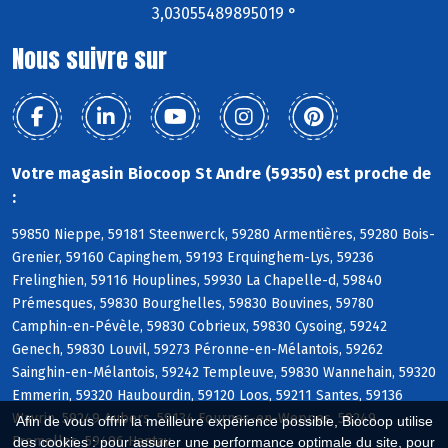
3,03055489895019 °
Nous suivre sur
Votre magasin Biocoop St Andre (59350) est proche de
:
59850 Nieppe, 59181 Steenwerck, 59280 Armentières, 59280 Bois-
Grenier, 59160 Capinghem, 59193 Erquinghem-Lys, 59236
Frelinghien, 59116 Houplines, 59930 La Chapelle-d, 59840
Prémesques, 59830 Bourghelles, 59830 Bouvines, 59780
Camphin-en-Pévèle, 59830 Cobrieux, 59830 Cysoing, 59242
Genech, 59830 Louvil, 59273 Péronne-en-Mélantois, 59262
Sainghin-en-Mélantois, 59242 Templeuve, 59830 Wannehain, 59320
Emmerin, 59320 Haubourdin, 59120 Loos, 59211 Santes, 59136
Wavrin, 59249 Aubers, 59134 Fournes-en-Weppes, 59249
Afin de vous offrir la meilleure expérience possible, Biocoop utilise
Fromelles, 59496 Hantay
des cookies : pour assurer une performance optimale du site, pour