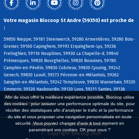
Votre magasin Biocoop St Andre (59350) est proche de
:
59850 Nieppe, 59181 Steenwerck, 59280 Armentières, 59280 Bois-
Grenier, 59160 Capinghem, 59193 Erquinghem-Lys, 59236
Frelinghien, 59116 Houplines, 59930 La Chapelle-d, 59840
Prémesques, 59830 Bourghelles, 59830 Bouvines, 59780
Camphin-en-Pévèle, 59830 Cobrieux, 59830 Cysoing, 59242
Genech, 59830 Louvil, 59273 Péronne-en-Mélantois, 59262
Sainghin-en-Mélantois, 59242 Templeuve, 59830 Wannehain, 59320
Emmerin, 59320 Haubourdin, 59120 Loos, 59211 Santes, 59136
Wavrin, 59249 Aubers, 59134 Fournes-en-Weppes, 59249
Afin de vous offrir la meilleure expérience possible, Biocoop utilise
Fromelles, 59496 Hantay
des cookies : pour assurer une performance optimale du site, pour
récolter des statistiques afin d'analyser le trafic et la performance
du site et vous proposer une navigation personnalisée en toute
sécurité. Vous pouvez changer d'avis à tout moment en
Biocoop.fr
Le réseau Biocoop
paramétrant vos cookies. OK pour vous ?
Copyright Biocoop 2026