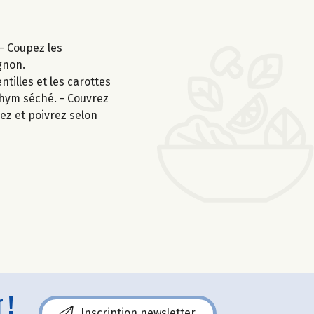
 - Coupez les
gnon.
ntilles et les carottes
 thym séché. - Couvrez
lez et poivrez selon
 !
Inscription newsletter