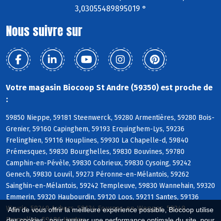
3,03055489895019 °
Nous suivre sur
Votre magasin Biocoop St Andre (59350) est proche de
:
59850 Nieppe, 59181 Steenwerck, 59280 Armentières, 59280 Bois-
Grenier, 59160 Capinghem, 59193 Erquinghem-Lys, 59236
Frelinghien, 59116 Houplines, 59930 La Chapelle-d, 59840
Prémesques, 59830 Bourghelles, 59830 Bouvines, 59780
Camphin-en-Pévèle, 59830 Cobrieux, 59830 Cysoing, 59242
Genech, 59830 Louvil, 59273 Péronne-en-Mélantois, 59262
Sainghin-en-Mélantois, 59242 Templeuve, 59830 Wannehain, 59320
Emmerin, 59320 Haubourdin, 59120 Loos, 59211 Santes, 59136
Wavrin, 59249 Aubers, 59134 Fournes-en-Weppes, 59249
Afin de vous offrir la meilleure expérience possible, Biocoop utilise
Fromelles, 59496 Hantay
des cookies : pour assurer une performance optimale du site, pour