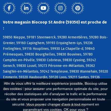
Votre magasin Biocoop St Andre (59350) est proche de
:
59850 Nieppe, 59181 Steenwerck, 59280 Armentières, 59280 Bois-
Grenier, 59160 Capinghem, 59193 Erquinghem-Lys, 59236
Frelinghien, 59116 Houplines, 59930 La Chapelle-d, 59840
Prémesques, 59830 Bourghelles, 59830 Bouvines, 59780
Camphin-en-Pévèle, 59830 Cobrieux, 59830 Cysoing, 59242
Genech, 59830 Louvil, 59273 Péronne-en-Mélantois, 59262
Sainghin-en-Mélantois, 59242 Templeuve, 59830 Wannehain, 59320
Emmerin, 59320 Haubourdin, 59120 Loos, 59211 Santes, 59136
Wavrin, 59249 Aubers, 59134 Fournes-en-Weppes, 59249
Afin de vous offrir la meilleure expérience possible, Biocoop utilise
Fromelles, 59496 Hantay
des cookies : pour assurer une performance optimale du site, pour
récolter des statistiques afin d'analyser le trafic et la performance
du site et vous proposer une navigation personnalisée en toute
sécurité. Vous pouvez changer d'avis à tout moment en
Biocoop.fr
Le réseau Biocoop
paramétrant vos cookies. OK pour vous ?