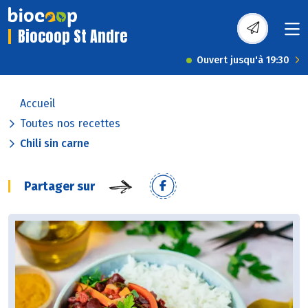
Biocoop St Andre
Ouvert jusqu'à 19:30
Accueil
Toutes nos recettes
Chili sin carne
Partager sur