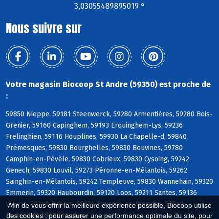
3,03055489895019 °
Nous suivre sur
Votre magasin Biocoop St Andre (59350) est proche de
:
59850 Nieppe, 59181 Steenwerck, 59280 Armentières, 59280 Bois-
Grenier, 59160 Capinghem, 59193 Erquinghem-Lys, 59236
Frelinghien, 59116 Houplines, 59930 La Chapelle-d, 59840
Prémesques, 59830 Bourghelles, 59830 Bouvines, 59780
Camphin-en-Pévèle, 59830 Cobrieux, 59830 Cysoing, 59242
Genech, 59830 Louvil, 59273 Péronne-en-Mélantois, 59262
Sainghin-en-Mélantois, 59242 Templeuve, 59830 Wannehain, 59320
Emmerin, 59320 Haubourdin, 59120 Loos, 59211 Santes, 59136
Wavrin, 59249 Aubers, 59134 Fournes-en-Weppes, 59249
Afin de vous offrir la meilleure expérience possible, Biocoop utilise
Fromelles, 59496 Hantay
des cookies : pour assurer une performance optimale du site, pour