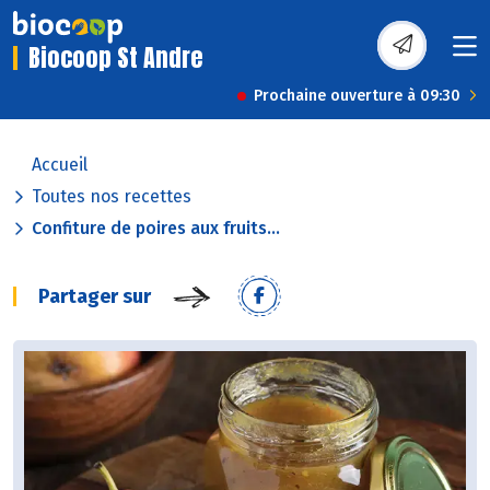
Biocoop St Andre
Prochaine ouverture à 09:30
Accueil
Toutes nos recettes
Confiture de poires aux fruits...
Partager sur