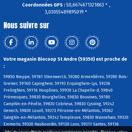
Coordonnées GPS :
50,6674671321863 ° ,
3,03055489895019 °
Nous suivre sur
Votre magasin Biocoop St Andre (59350) est proche de
:
59850 Nieppe, 59181 Steenwerck, 59280 Armentières, 59280 Bois-
Grenier, 59160 Capinghem, 59193 Erquinghem-Lys, 59236
Frelinghien, 59116 Houplines, 59930 La Chapelle-d, 59840
Prémesques, 59830 Bourghelles, 59830 Bouvines, 59780
Camphin-en-Pévèle, 59830 Cobrieux, 59830 Cysoing, 59242
Genech, 59830 Louvil, 59273 Péronne-en-Mélantois, 59262
Sainghin-en-Mélantois, 59242 Templeuve, 59830 Wannehain, 59320
Emmerin, 59320 Haubourdin, 59120 Loos, 59211 Santes, 59136
Wavrin, 59249 Aubers, 59134 Fournes-en-Weppes, 59249