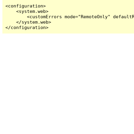
<configuration>

    <system.web>

        <customErrors mode="RemoteOnly" defaultR
    </system.web>

</configuration>