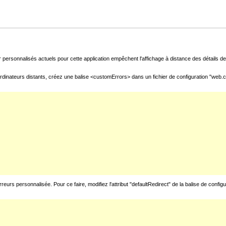
 personnalisés actuels pour cette application empêchent l'affichage à distance des détails de 
rdinateurs distants, créez une balise <customErrors> dans un fichier de configuration "web.con
urs personnalisée. Pour ce faire, modifiez l'attribut "defaultRedirect" de la balise de config