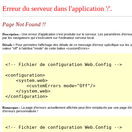
Erreur du serveur dans l'application '/'.
Page Not Found !!
Description :
Une erreur d'application s'est produite sur le serveur. Les paramètres d'erreur
par les navigateurs qui s'exécutent sur l'ordinateur serveur local.
Détails =
Pour permettre l'affichage des détails de ce message d'erreur spécifique sur les o
valeur "off" à l'attribut "mode" de cette balise <customErrors>.
<!-- Fichier de configuration Web.Config -->

<configuration>

    <system.web>

        <customErrors mode="Off"/>

    </system.web>

</configuration>
Remarques :
La page d'erreurs actuellement affichée peut être remplacée par une page d'erre
d'erreurs personnalisée !
<!-- Fichier de configuration Web.Config -->
