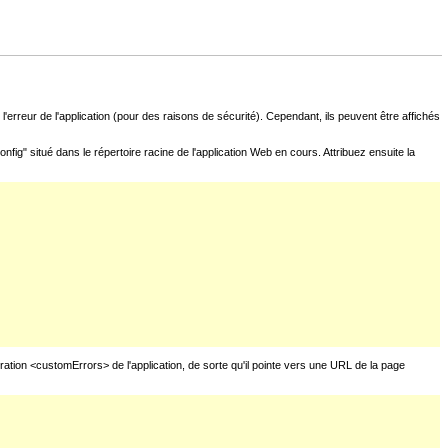
l'erreur de l'application (pour des raisons de sécurité). Cependant, ils peuvent être affichés
fig" situé dans le répertoire racine de l'application Web en cours. Attribuez ensuite la
uration <customErrors> de l'application, de sorte qu'il pointe vers une URL de la page