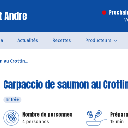
t Andre
Prochai
V
da
Actualités
Recettes
Producteurs
 au Crottin...
Carpaccio de saumon au Crottin 
Entrée
Nombre de personnes
Prépara
4 personnes
15 min