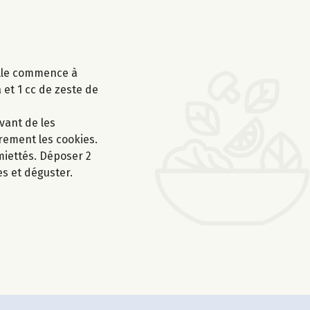
'elle commence à
 et 1 cc de zeste de
avant de les
èrement les cookies.
miettés. Déposer 2
es et déguster.