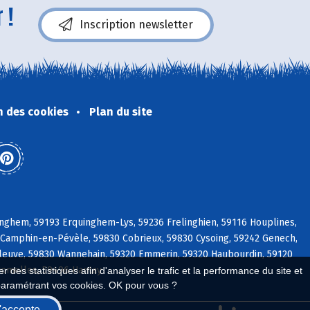
 !
Inscription newsletter
n des cookies
Plan du site
nghem, 59193 Erquinghem-Lys, 59236 Frelinghien, 59116 Houplines,
Camphin-en-Pévèle, 59830 Cobrieux, 59830 Cysoing, 59242 Genech,
pleuve, 59830 Wannehain, 59320 Emmerin, 59320 Haubourdin, 59120
romelles, 59496 Hantay
 des statistiques afin d'analyser le trafic et la performance du site et
paramétrant vos cookies. OK pour vous ?
'accepte