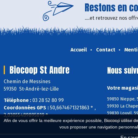
Restons en con
....et retrouvez nos of
Accueil
Contact
Menti
Biocoop St Andre
Nous suiv
Chemin de Messines
Votre magasi
59350 St-André-lez-Lille
59850 Nieppe, 
Téléphone :
03 28 52 80 99
59930 La Chape
Coordonnées GPS :
50,6674671321863 ° ,
59830 Louvil, 
3,03055489895019 °
Loos, 59211 Sa
Afin de vous offrir la meilleure expérience possible, Biocoop utilise d
vous proposer une navigation personnal
En savoi