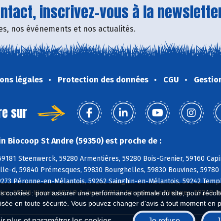
tact, inscrivez-vous à la newsletter
fres, nos événements et nos actualités.
ons légales
Protection des données
CGU
Gestio
re sur
n Biocoop St Andre (59350) est proche de :
59181 Steenwerck, 59280 Armentières, 59280 Bois-Grenier, 59160 Capi
lle-d, 59840 Prémesques, 59830 Bourghelles, 59830 Bouvines, 59780 
59273 Péronne-en-Mélantois, 59262 Sainghin-en-Mélantois, 59242 Tem
ntes, 59136 Wavrin, 59249 Aubers, 59134 Fournes-en-Weppes, 59249 F
es cookies : pour assurer une performance optimale du site, pour récolter
isée en toute sécurité. Vous pouvez changer d'avis à tout moment en 
r plus et paramétrer les cookies
Je refuse
J