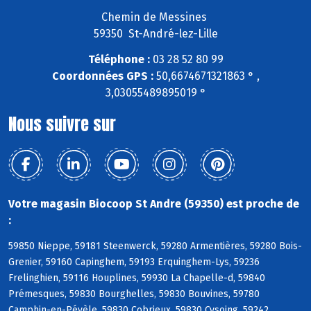
Chemin de Messines
59350 St-André-lez-Lille
Téléphone :
03 28 52 80 99
Coordonnées GPS :
50,6674671321863 ° ,
3,03055489895019 °
Nous suivre sur
Votre magasin Biocoop St Andre (59350) est proche de
:
59850 Nieppe, 59181 Steenwerck, 59280 Armentières, 59280 Bois-
Grenier, 59160 Capinghem, 59193 Erquinghem-Lys, 59236
Frelinghien, 59116 Houplines, 59930 La Chapelle-d, 59840
Prémesques, 59830 Bourghelles, 59830 Bouvines, 59780
Camphin-en-Pévèle, 59830 Cobrieux, 59830 Cysoing, 59242