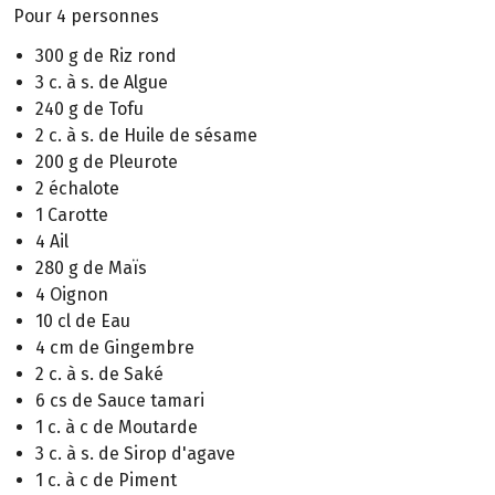
Pour 4 personnes
300 g de Riz rond
3 c. à s. de Algue
240 g de Tofu
2 c. à s. de Huile de sésame
200 g de Pleurote
2 échalote
1 Carotte
4 Ail
280 g de Maïs
4 Oignon
10 cl de Eau
4 cm de Gingembre
2 c. à s. de Saké
6 cs de Sauce tamari
1 c. à c de Moutarde
3 c. à s. de Sirop d'agave
1 c. à c de Piment