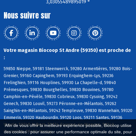
3,03055489895019 °
Nous suivre sur
Votre magasin Biocoop St Andre (59350) est proche de
:
59850 Nieppe, 59181 Steenwerck, 59280 Armentières, 59280 Bois-
Grenier, 59160 Capinghem, 59193 Erquinghem-Lys, 59236
Frelinghien, 59116 Houplines, 59930 La Chapelle-d, 59840
Prémesques, 59830 Bourghelles, 59830 Bouvines, 59780
Camphin-en-Pévèle, 59830 Cobrieux, 59830 Cysoing, 59242
Genech, 59830 Louvil, 59273 Péronne-en-Mélantois, 59262
Sainghin-en-Mélantois, 59242 Templeuve, 59830 Wannehain, 59320
Emmerin, 59320 Haubourdin, 59120 Loos, 59211 Santes, 59136
Wavrin, 59249 Aubers, 59134 Fournes-en-Weppes, 59249
Afin de vous offrir la meilleure expérience possible, Biocoop utilise
Fromelles, 59496 Hantay
des cookies : pour assurer une performance optimale du site, pour