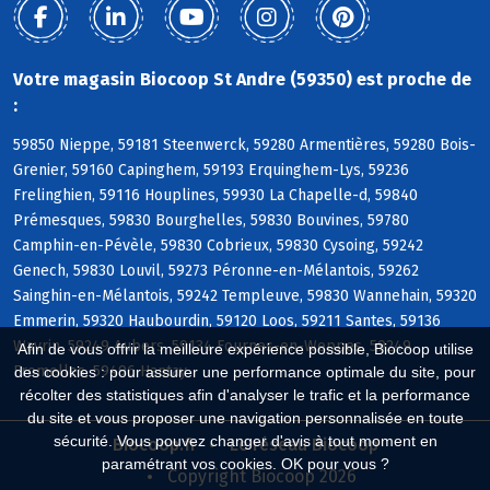
Votre magasin Biocoop St Andre (59350) est proche de
:
59850 Nieppe, 59181 Steenwerck, 59280 Armentières, 59280 Bois-
Grenier, 59160 Capinghem, 59193 Erquinghem-Lys, 59236
Frelinghien, 59116 Houplines, 59930 La Chapelle-d, 59840
Prémesques, 59830 Bourghelles, 59830 Bouvines, 59780
Camphin-en-Pévèle, 59830 Cobrieux, 59830 Cysoing, 59242
Genech, 59830 Louvil, 59273 Péronne-en-Mélantois, 59262
Sainghin-en-Mélantois, 59242 Templeuve, 59830 Wannehain, 59320
Emmerin, 59320 Haubourdin, 59120 Loos, 59211 Santes, 59136
Wavrin, 59249 Aubers, 59134 Fournes-en-Weppes, 59249
Afin de vous offrir la meilleure expérience possible, Biocoop utilise
Fromelles, 59496 Hantay
des cookies : pour assurer une performance optimale du site, pour
récolter des statistiques afin d'analyser le trafic et la performance
du site et vous proposer une navigation personnalisée en toute
sécurité. Vous pouvez changer d'avis à tout moment en
Biocoop.fr
Le réseau Biocoop
paramétrant vos cookies. OK pour vous ?
Copyright Biocoop 2026