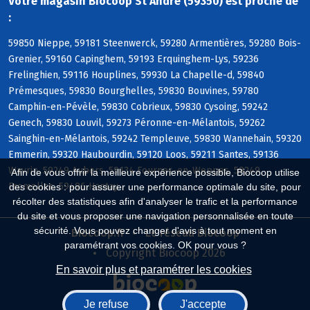
Votre magasin Biocoop St Andre (59350) est proche de
:
59850 Nieppe, 59181 Steenwerck, 59280 Armentières, 59280 Bois-
Grenier, 59160 Capinghem, 59193 Erquinghem-Lys, 59236
Frelinghien, 59116 Houplines, 59930 La Chapelle-d, 59840
Prémesques, 59830 Bourghelles, 59830 Bouvines, 59780
Camphin-en-Pévèle, 59830 Cobrieux, 59830 Cysoing, 59242
Genech, 59830 Louvil, 59273 Péronne-en-Mélantois, 59262
Sainghin-en-Mélantois, 59242 Templeuve, 59830 Wannehain, 59320
Emmerin, 59320 Haubourdin, 59120 Loos, 59211 Santes, 59136
Wavrin, 59249 Aubers, 59134 Fournes-en-Weppes, 59249
Afin de vous offrir la meilleure expérience possible, Biocoop utilise
Fromelles, 59496 Hantay
des cookies : pour assurer une performance optimale du site, pour
récolter des statistiques afin d'analyser le trafic et la performance
du site et vous proposer une navigation personnalisée en toute
sécurité. Vous pouvez changer d'avis à tout moment en
Biocoop.fr
Le réseau Biocoop
paramétrant vos cookies. OK pour vous ?
Copyright Biocoop 2026
En savoir plus et paramétrer les cookies
Je refuse
J'accepte