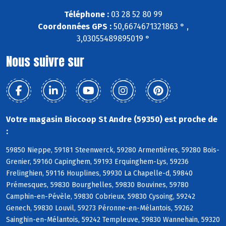
Téléphone :
03 28 52 80 99
Coordonnées GPS :
50,6674671321863 ° ,
3,03055489895019 °
Nous suivre sur
Votre magasin Biocoop St Andre (59350) est proche de
:
59850 Nieppe, 59181 Steenwerck, 59280 Armentières, 59280 Bois-
Grenier, 59160 Capinghem, 59193 Erquinghem-Lys, 59236
Frelinghien, 59116 Houplines, 59930 La Chapelle-d, 59840
Prémesques, 59830 Bourghelles, 59830 Bouvines, 59780
Camphin-en-Pévèle, 59830 Cobrieux, 59830 Cysoing, 59242
Genech, 59830 Louvil, 59273 Péronne-en-Mélantois, 59262
Sainghin-en-Mélantois, 59242 Templeuve, 59830 Wannehain, 59320