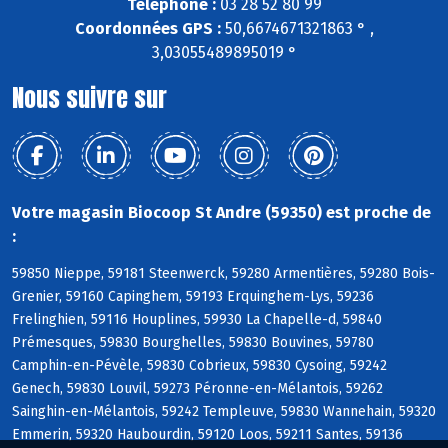
Téléphone :
03 28 52 80 99
Coordonnées GPS :
50,6674671321863 ° ,
3,03055489895019 °
Nous suivre sur
Votre magasin Biocoop St Andre (59350) est proche de
:
59850 Nieppe, 59181 Steenwerck, 59280 Armentières, 59280 Bois-
Grenier, 59160 Capinghem, 59193 Erquinghem-Lys, 59236
Frelinghien, 59116 Houplines, 59930 La Chapelle-d, 59840
Prémesques, 59830 Bourghelles, 59830 Bouvines, 59780
Camphin-en-Pévèle, 59830 Cobrieux, 59830 Cysoing, 59242
Genech, 59830 Louvil, 59273 Péronne-en-Mélantois, 59262
Sainghin-en-Mélantois, 59242 Templeuve, 59830 Wannehain, 59320
Emmerin, 59320 Haubourdin, 59120 Loos, 59211 Santes, 59136