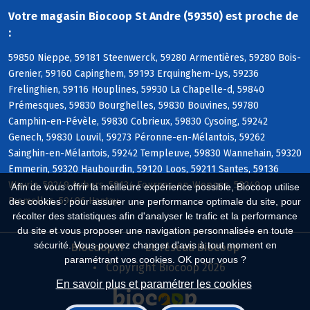
Votre magasin Biocoop St Andre (59350) est proche de
:
59850 Nieppe, 59181 Steenwerck, 59280 Armentières, 59280 Bois-
Grenier, 59160 Capinghem, 59193 Erquinghem-Lys, 59236
Frelinghien, 59116 Houplines, 59930 La Chapelle-d, 59840
Prémesques, 59830 Bourghelles, 59830 Bouvines, 59780
Camphin-en-Pévèle, 59830 Cobrieux, 59830 Cysoing, 59242
Genech, 59830 Louvil, 59273 Péronne-en-Mélantois, 59262
Sainghin-en-Mélantois, 59242 Templeuve, 59830 Wannehain, 59320
Emmerin, 59320 Haubourdin, 59120 Loos, 59211 Santes, 59136
Wavrin, 59249 Aubers, 59134 Fournes-en-Weppes, 59249
Afin de vous offrir la meilleure expérience possible, Biocoop utilise
Fromelles, 59496 Hantay
des cookies : pour assurer une performance optimale du site, pour
récolter des statistiques afin d'analyser le trafic et la performance
du site et vous proposer une navigation personnalisée en toute
sécurité. Vous pouvez changer d'avis à tout moment en
Biocoop.fr
Le réseau Biocoop
paramétrant vos cookies. OK pour vous ?
Copyright Biocoop 2026
En savoir plus et paramétrer les cookies