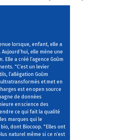
enue lorsque, enfant, elle a
. Aujourd’hui, elle mène une
n. Elle a créé l’agence Goûm
ments. "C’est un levier
ils, l’allégation Goûm
 ultratransformés et met en
 charges est en open source
ompagne de données
énieure en science des
ndre ce qui fait la qualité
s les marques qui le
bio, dont Biocoop. "Elles ont
plus naturel même si ce n’est