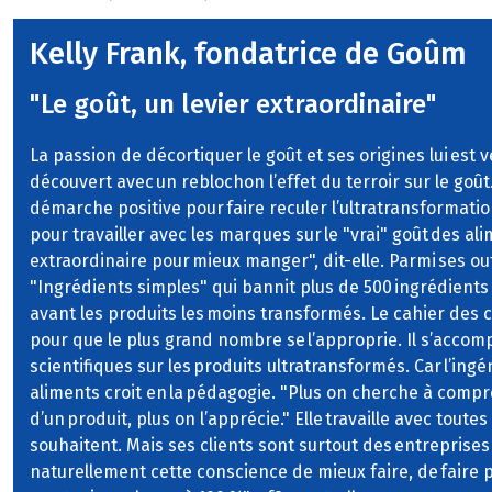
Kelly Frank, fondatrice de Goûm
"Le goût, un levier extraordinaire"
La passion de décortiquer le goût et ses origines lui est v
découvert avec un reblochon l’effet du terroir sur le goût
démarche positive pour faire reculer l’ultratransformatio
pour travailler avec les marques sur le "vrai" goût des ali
extraordinaire pour mieux manger", dit-elle. Parmi ses out
"Ingrédients simples" qui bannit plus de 500 ingrédients
avant les produits les moins transformés. Le cahier des
pour que le plus grand nombre se l’approprie. Il s’acc
scientifiques sur les produits ultratransformés. Car l’ing
aliments croit en la pédagogie. "Plus on cherche à compre
d’un produit, plus on l’apprécie." Elle travaille avec toute
souhaitent. Mais ses clients sont surtout des entreprises 
naturellement cette conscience de mieux faire, de faire 