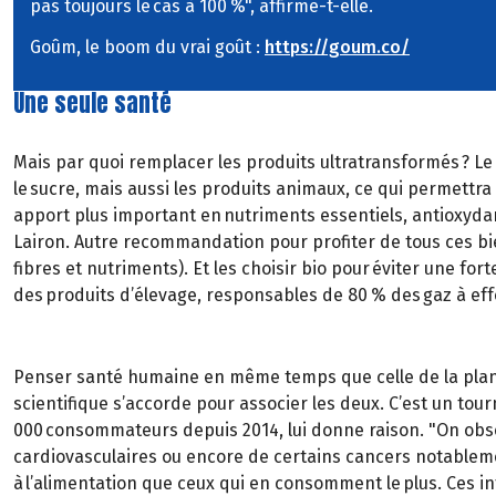
pas toujours le cas à 100 %", affirme-t-elle.
Goûm, le boom du vrai goût :
https://goum.co/
Une seule santé
Mais par quoi remplacer les produits ultratransformés ? L
le sucre, mais aussi les produits animaux, ce qui permettr
apport plus important en nutriments essentiels, antioxydan
Lairon. Autre recommandation pour profiter de tous ces bien
fibres et nutriments). Et les choisir bio pour éviter une f
des produits d’élevage, responsables de 80 % des gaz à effe
Penser santé humaine en même temps que celle de la planè
scientifique s’accorde pour associer les deux. C’est un tourn
000 consommateurs depuis 2014, lui donne raison. "On observ
cardiovasculaires ou encore de certains cancers notablemen
à l’alimentation que ceux qui en consomment le plus. Ces in