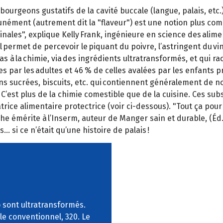
bourgeons gustatifs de la cavité buccale (langue, palais, etc.), 
unément (autrement dit la "flaveur") est une notion plus comp
inales", explique Kelly Frank, ingénieure en science des alime
Il permet de percevoir le piquant du poivre, l’astringent du vi
s à la chimie, via des ingrédients ultratransformés, et qui rac
es par les adultes et 46 % de celles avalées par les enfants p
sons sucrées, biscuits, etc. qui contiennent généralement d
 C’est plus de la chimie comestible que de la cuisine. Ces su
ice alimentaire protectrice (voir ci-dessous). "Tout ça pour f
he émérite à l’Inserm, auteur de Manger sain et durable, (Éd. 
… si ce n’était qu’une histoire de palais !
 sont ultratransformés.
le conventionnel, 320. Le