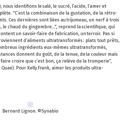
nous identifions le salé, le sucré, l’acide, l’amer et
lète. "C’est la combinaison de la gustation, de la rétro-
nts. Ces dernières sont liées au trijumeau, un nerf à trois
n, le chaud du gingembre…", reprend la scientifique, qui
ontent un savoir-faire de fabrication, un terroir. Pas si
roviennent d’aliments ultratransformés : plats tout prêts,
e nombreux ingrédients eux-mêmes ultratransformés,
bstances donnent du goût, de la tenue, de la couleur mais
aire croire que c’est bon, ça relève de la tromperie",
Quae). Pour Kelly Frank, aimer les produits ultra-
Bernard Lignon. ©Synabio