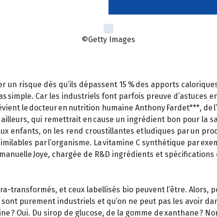
©Getty Images
n risque dès qu’ils dépassent 15 % des apports caloriques j
 Pas simple. Car les industriels font parfois preuve d’astuces
évient le docteur en nutrition humaine Anthony Fardet***, de
ailleurs, qui remettrait en cause un ingrédient bon pour la 
enfants, on les rend croustillantes et ludiques par un procéd
imilables par l’organisme. La vitamine C synthétique par exem
manuelle Joye, chargée de R&D ingrédients et spécifications
ra-transformés, et ceux labellisés bio peuvent l’être. Alors, p
ls sont purement industriels et qu’on ne peut pas les avoir da
rine ? Oui. Du sirop de glucose, de la gomme de xanthane ? No