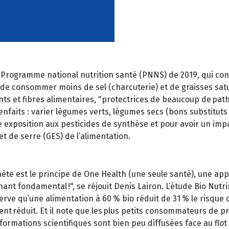
e Programme national nutrition santé (PNNS) de 2019, qui co
a de consommer moins de sel (charcuterie) et de graisses sat
ts et fibres alimentaires, "protectrices de beaucoup de patho
faits : varier légumes verts, légumes secs (bons substituts à
orte exposition aux pesticides de synthèse et pour avoir un i
t de serre (GES) de l’alimentation.
te est le principe de One Health (une seule santé), une ap
ant fondamental !", se réjouit Denis Lairon. L’étude Bio Nutrine
e qu’une alimentation à 60 % bio réduit de 31 % le risque d’
t réduit. Et il note que les plus petits consommateurs de pr
formations scientifiques sont bien peu diffusées face au flot