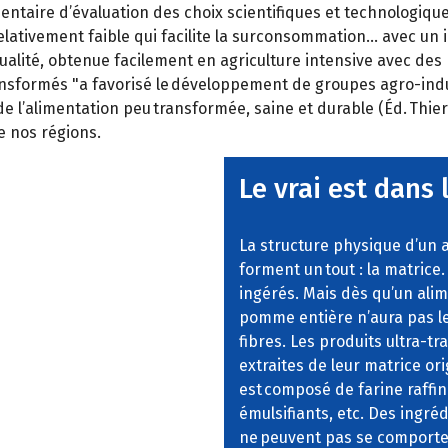
entaire d’évaluation des choix scientifiques et technologique
 relativement faible qui facilite la surconsommation… avec un
lité, obtenue facilement en agriculture intensive avec des p
atransformés "a favorisé le développement de groupes agro-in
e l’alimentation peu transformée, saine et durable (Éd. Thierr
de nos régions.
Le vrai est dans 
La structure physique d’un 
forment un tout : la matrice
ingérés. Mais dès qu’un alim
pomme entière n’aura pas le
fibres. Les produits ultra-
extraites de leur matrice or
est composé de farine raffin
émulsifiants, etc. Des ingr
ne peuvent pas se comporte