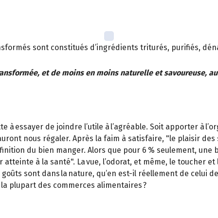
nsformés sont constitués d’ingrédients triturés, purifiés, dé
transformée, et de moins en moins naturelle et savoureuse, au
ette à essayer de joindre l’utile à l’agréable. Soit apporter à 
nt nous régaler. Après la faim à satisfaire, "le plaisir des
éfinition du bien manger. Alors que pour 6 % seulement, une 
r atteinte à la santé". La vue, l’odorat, et même, le toucher e
 goûts sont dans la nature, qu’en est-il réellement de celui de 
 la plupart des commerces alimentaires ?