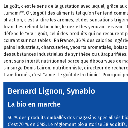
Le goût, c’est le sens de la gustation avec lequel, grâce aux 
l’umami**. Or, le goût des aliments tel qu’on l’entend comm
olfaction, c’est-à-dire les arômes, et des sensations trigém
branches reliant la bouche, le nez et les yeux au cerveau. "
défend le "vrai" goût, celui des produits qui ne recourent pa
courant sur nos tables ! En France, 36 % des calories ingéré
pains industriels, charcuteries, yaourts aromatisés, bois
des substances industrielles de synthèse ou ultrapurifiées.
sont sans intérêt nutritionnel parce que dépourvues de matr
s’insurge Denis Lairon, nutritionniste, directeur de recherc
transformés, c’est "aimer le goût de la chimie". Pourquoi pas
Bernard Lignon, Synabio
La bio en marche
50 % des produits emballés des magasins spécialisés bio
C’est 70 % en GMS. Le règlement bio autorise 58 additifs, 