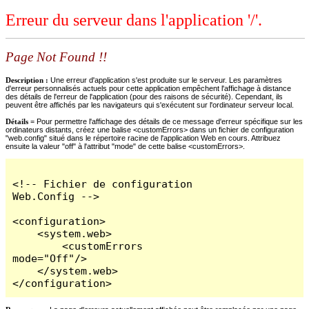
Erreur du serveur dans l'application '/'.
Page Not Found !!
Description :
Une erreur d'application s'est produite sur le serveur. Les paramètres
d'erreur personnalisés actuels pour cette application empêchent l'affichage à distance
des détails de l'erreur de l'application (pour des raisons de sécurité). Cependant, ils
peuvent être affichés par les navigateurs qui s'exécutent sur l'ordinateur serveur local.
Détails =
Pour permettre l'affichage des détails de ce message d'erreur spécifique sur les
ordinateurs distants, créez une balise <customErrors> dans un fichier de configuration
"web.config" situé dans le répertoire racine de l'application Web en cours. Attribuez
ensuite la valeur "off" à l'attribut "mode" de cette balise <customErrors>.
<!-- Fichier de configuration 
Web.Config -->

<configuration>

    <system.web>

        <customErrors 
mode="Off"/>

    </system.web>

</configuration>