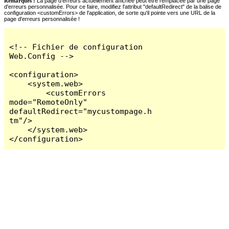
Remarques :
La page d'erreurs actuellement affichée peut être remplacée par une page
d'erreurs personnalisée. Pour ce faire, modifiez l'attribut "defaultRedirect" de la balise de
configuration <customErrors> de l'application, de sorte qu'il pointe vers une URL de la
page d'erreurs personnalisée !
<!-- Fichier de configuration 
Web.Config -->

<configuration>

    <system.web>

        <customErrors 
mode="RemoteOnly" 
defaultRedirect="mycustompage.h
tm"/>

    </system.web>

</configuration>